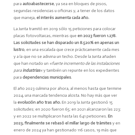
para
autoabastecerse
, ya sea en bloques de pisos,
segundas residencias u oficinas y, a tener de los datos
que maneja,
el interés aumenta cada año.
La Junta tramitó en 2019 sólo 15 peticiones para colocar
placas fotovoltaicas, mientras que
en 2023 fueron 1.278.
Las solicitudes se han disparado un 8.520% en apenas un
lustro
, en una escalada que crece prácticamente cada mes
y a la que no se adivina un techo. Desde la Junta añaden
que han notado un
«fuerte incremento de las instalaciones
para
industrias
«
y también un repunte en los expedientes
para
dependencias
municipales
.
El año 2023 culmina por ahora, al menos hasta que termine
2024, una marcada tendencia alcista. No hay más que ver
la
evolución año tras año.
En 2019 la Junta gestionó 15
solicitudes; en 2020 fueron 65; en 2021 alcanzaron las 223;
y en 2022 se multiplicaron hasta las 641 peticiones.
En
2023, finalmente se rebasó el millar largo de trámites
y en
enero de 2024 ya han gestionado 116 casos, 19 más que