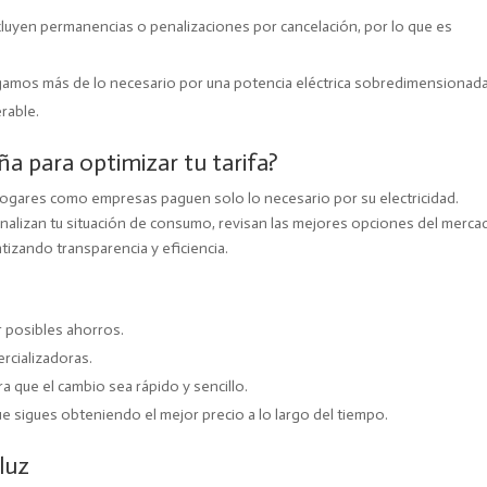
cluyen permanencias o penalizaciones por cancelación, por lo que es
.
amos más de lo necesario por una potencia eléctrica sobredimensionad
rable.
a para optimizar tu tarifa?
hogares como empresas paguen solo lo necesario por su electricidad.
alizan tu situación de consumo, revisan las mejores opciones del merca
izando transparencia y eficiencia.
r posibles ahorros.
ercializadoras.
ara que el cambio sea rápido y sencillo.
 sigues obteniendo el mejor precio a lo largo del tiempo.
luz