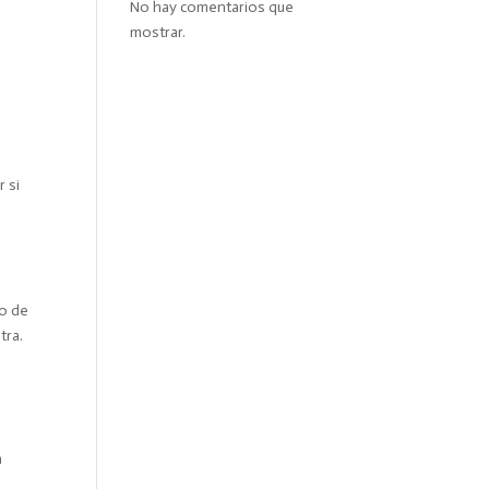
No hay comentarios que
mostrar.
 si
do de
tra.
a