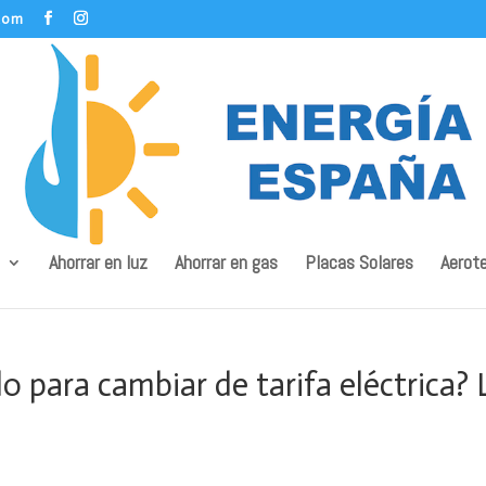
com
Ahorrar en luz
Ahorrar en gas
Placas Solares
Aerot
 para cambiar de tarifa eléctrica? 