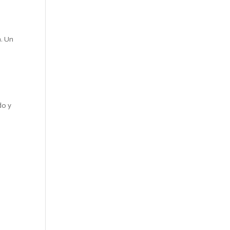
a. Un
do y