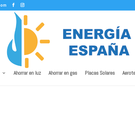
com
Ahorrar en luz
Ahorrar en gas
Placas Solares
Aerot